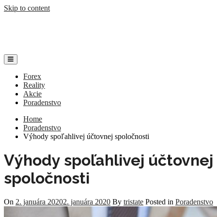
Skip to content
kdeinvestovat.sk
Váš svet investícii
Forex
Reality
Akcie
Poradenstvo
Home
Poradenstvo
Výhody spoľahlivej účtovnej spoločnosti
Výhody spoľahlivej účtovnej
spoločnosti
On
2. januára 2020
2. januára 2020
By
tristate
Posted in
Poradenstvo