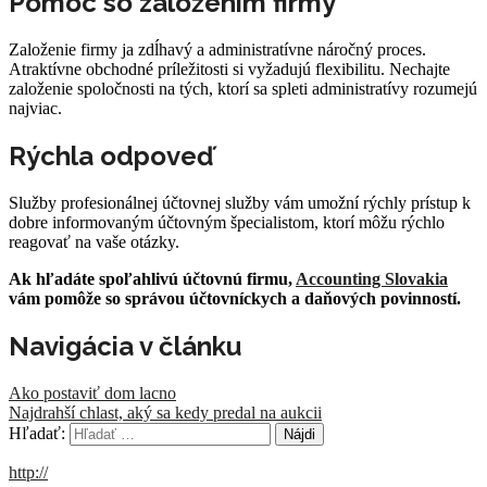
Pomoc so založením firmy
Založenie firmy ja zdĺhavý a administratívne náročný proces.
Atraktívne obchodné príležitosti si vyžadujú flexibilitu. Nechajte
založenie spoločnosti na tých, ktorí sa spleti administratívy rozumejú
najviac.
Rýchla odpoveď
Služby profesionálnej účtovnej služby vám umožní rýchly prístup k
dobre informovaným účtovným špecialistom, ktorí môžu rýchlo
reagovať na vaše otázky.
Ak hľadáte spoľahlivú účtovnú firmu,
Accounting Slovakia
vám pomôže so správou účtovníckych a daňových povinností.
Navigácia v článku
Ako postaviť dom lacno
Najdrahší chlast, aký sa kedy predal na aukcii
Hľadať:
http://