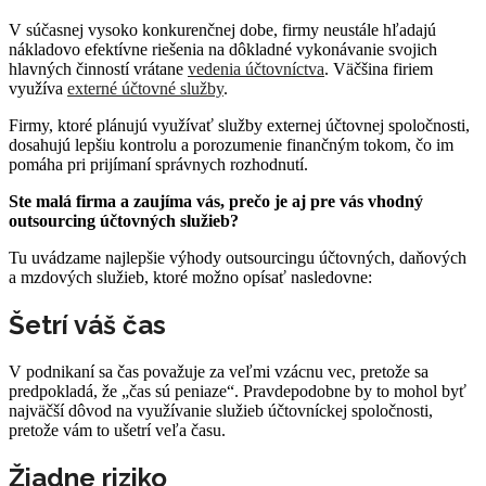
V súčasnej vysoko konkurenčnej dobe, firmy neustále hľadajú
nákladovo efektívne riešenia na dôkladné vykonávanie svojich
hlavných činností vrátane
vedenia účtovníctva
. Väčšina firiem
využíva
externé účtovné služby
.
Firmy, ktoré plánujú využívať služby externej účtovnej spoločnosti,
dosahujú lepšiu kontrolu a porozumenie finančným tokom, čo im
pomáha pri prijímaní správnych rozhodnutí.
Ste malá firma a zaujíma vás, prečo je aj pre vás vhodný
outsourcing účtovných služieb?
Tu uvádzame najlepšie výhody outsourcingu účtovných, daňových
a mzdových služieb, ktoré možno opísať nasledovne:
Šetrí váš čas
V podnikaní sa čas považuje za veľmi vzácnu vec, pretože sa
predpokladá, že „čas sú peniaze“. Pravdepodobne by to mohol byť
najväčší dôvod na využívanie služieb účtovníckej spoločnosti,
pretože vám to ušetrí veľa času.
Žiadne riziko