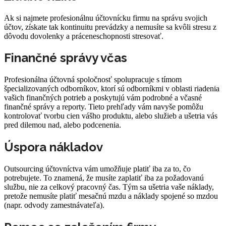
Ak si najmete profesionálnu účtovnícku firmu na správu svojich
účtov, získate tak kontinuitu prevádzky a nemusíte sa kvôli stresu z
dôvodu dovolenky a práceneschopnosti stresovať.
Finančné správy včas
Profesionálna účtovná spoločnosť spolupracuje s tímom
špecializovaných odborníkov, ktorí sú odborníkmi v oblasti riadenia
vašich finančných potrieb a poskytujú vám podrobné a včasné
finančné správy a reporty. Tieto prehľady vám navyše pomôžu
kontrolovať tvorbu cien vášho produktu, alebo služieb a ušetria vás
pred dilemou nad, alebo podcenenia.
Úspora nákladov
Outsourcing účtovníctva vám umožňuje platiť iba za to, čo
potrebujete. To znamená, že musíte zaplatiť iba za požadovanú
službu, nie za celkový pracovný čas. Tým sa ušetria vaše náklady,
pretože nemusíte platiť mesačnú mzdu a náklady spojené so mzdou
(napr. odvody zamestnávateľa).