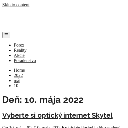
Skip to content
kdeinvestovat.sk
Váš svet investícii
Forex
Reality
Akcie
Poradenstvo
Home
2022
máj
10
Deň:
10. mája 2022
Vyberte si optický internet Skytel
On
10. mája 2022
10. mája 2022
By
tristate
Posted in
Nezaradené